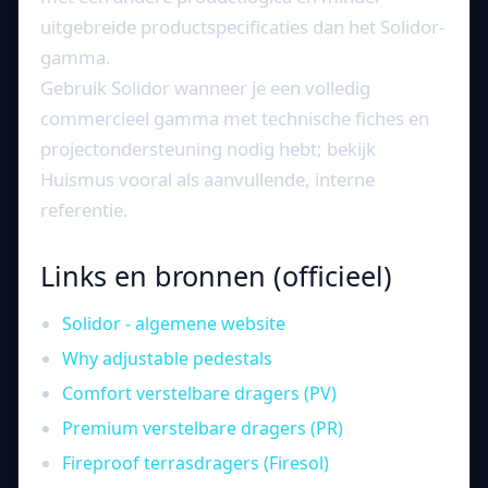
uitgebreide productspecificaties dan het Solidor-
gamma.
Gebruik Solidor wanneer je een volledig
commercieel gamma met technische fiches en
projectondersteuning nodig hebt; bekijk
Huismus vooral als aanvullende, interne
referentie.
Links en bronnen (officieel)
Solidor - algemene website
Why adjustable pedestals
Comfort verstelbare dragers (PV)
Premium verstelbare dragers (PR)
Fireproof terrasdragers (Firesol)