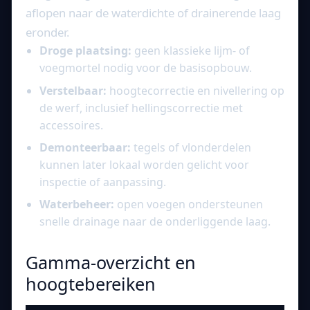
aflopen naar de waterdichte of drainerende laag
eronder.
Droge plaatsing:
geen klassieke lijm- of
voegmortel nodig voor de basisopbouw.
Verstelbaar:
hoogtecorrectie en nivellering op
de werf, inclusief hellingscorrectie met
accessoires.
Demonteerbaar:
tegels of vlonderdelen
kunnen later lokaal worden gelicht voor
inspectie of aanpassing.
Waterbeheer:
open voegen ondersteunen
snelle drainage naar de onderliggende laag.
Gamma-overzicht en
hoogtebereiken