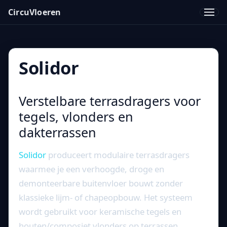
CircuVloeren
Men
Solidor
Verstelbare terrasdragers voor
tegels, vlonders en
dakterrassen
Solidor
produceert modulaire terrasdragers
waarmee je een verhoogde, droge en
demonteerbare buitenvloer bouwt zonder
klassieke lijm- of chapeopbouw. Het systeem
wordt gebruikt voor keramische tegels en
houten/composiet vlonders op terrassen,