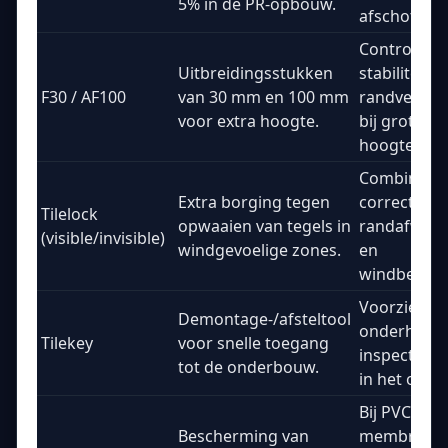
5% in de PR-opbouw.
afschotlaag
Controleer
Uitbreidingsstukken
stabiliteit e
F30 / AF100
van 30 mm en 100 mm
randverstij
voor extra hoogte.
bij grotere
hoogtes.
Combineer
Extra borging tegen
correcte
Tilelock
opwaaien van tegels in
randafwerk
(visible/invisible)
windgevoelige zones.
en
windbereke
Voorzie alti
Demontage-/afsteltool
onderhouds
Tilekey
voor snelle toegang
inspectiet
tot de onderbouw.
in het ontw
Bij PVC-
Bescherming van
membrane