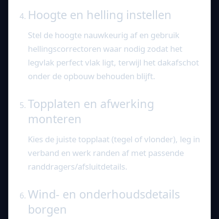
Hoogte en helling instellen
Stel de hoogte nauwkeurig af en gebruik
hellingscorrectoren waar nodig zodat het
legvlak perfect vlak ligt, terwijl het dakafschot
onder de opbouw behouden blijft.
Topplaten en afwerking
monteren
Kies de juiste topplaat (tegel of vlonder), leg in
verband en werk randen af met passende
randdragers/afsluitdetails.
Wind- en onderhoudsdetails
borgen