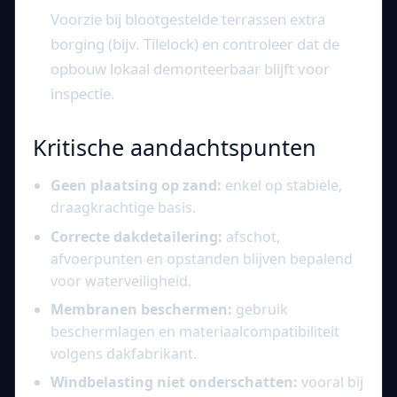
Voorzie bij blootgestelde terrassen extra
borging (bijv. Tilelock) en controleer dat de
opbouw lokaal demonteerbaar blijft voor
inspectie.
Kritische aandachtspunten
Geen plaatsing op zand:
enkel op stabiele,
draagkrachtige basis.
Correcte dakdetailering:
afschot,
afvoerpunten en opstanden blijven bepalend
voor waterveiligheid.
Membranen beschermen:
gebruik
beschermlagen en materiaalcompatibiliteit
volgens dakfabrikant.
Windbelasting niet onderschatten:
vooral bij