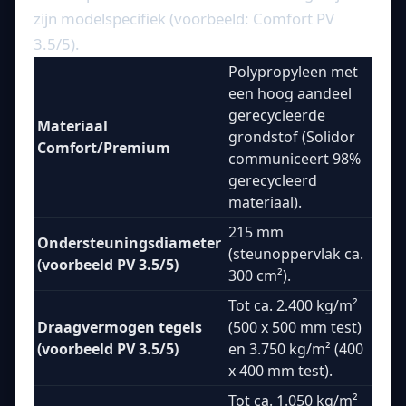
zijn modelspecifiek (voorbeeld: Comfort PV
3.5/5).
Polypropyleen met
een hoog aandeel
gerecycleerde
Materiaal
grondstof (Solidor
Comfort/Premium
communiceert 98%
gerecycleerd
materiaal).
215 mm
Ondersteuningsdiameter
(steunoppervlak ca.
(voorbeeld PV 3.5/5)
300 cm²).
Tot ca. 2.400 kg/m²
Draagvermogen tegels
(500 x 500 mm test)
(voorbeeld PV 3.5/5)
en 3.750 kg/m² (400
x 400 mm test).
Tot ca. 1.050 kg/m²