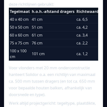
deze richtlijnen gebruikt:
Tegelmaat
h.o.h.-afstand dragers
Richtwaarde dr
40 x 40 cm
41 cm
ca. 6,5
50 x 50 cm
51 cm
ca. 4,2
60 x 60 cm
61 cm
ca. 3,4
75 x 75 cm
76 cm
ca. 2,2
100 x 100
101 cm
ca. 1,2
cm
Voor vlonders met 20 mm onderconstructie
hanteert Solidor o.a. een richtlijn van maximaal
ca. 500 mm tussen dragers (en tot ca. 650 mm
voor bepaalde houten balken, afhankelijk van
doorsnede en type).
Werk altijd projectgericht: tegeltype, plaatdikte,