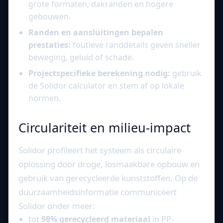
grote formaten, dakranden en hogere
gebouwen.
Randen en aansluitingen bepalen
prestaties:
foutieve randdetails geven sneller
beweging, geluid of schade.
Projectspecifieke berekening nodig:
gebruik
de Solidor calculator en stem af op lokale
normen.
Circulariteit en milieu-impact
Solidor profileert het systeem als circulaire
oplossing door droge, losmaakbare opbouw en
gebruik van gerecycleerde kunststoffen. Op de
duurzaamheidsinformatie communiceert
Solidor onder meer:
tot
98% gerecycleerd materiaal
in PP-