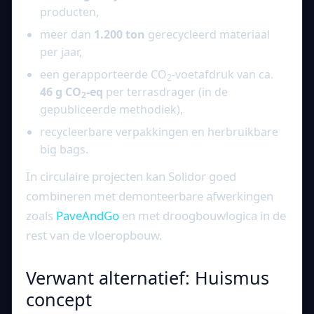
producten,
meer dan
1.200 ton
gerecycleerd materiaal
per jaar,
een gerapporteerde CO
-voetafdruk van ca.
2
46 g CO
-eq
per terrasdrager (in de
2
gepubliceerde methodiek),
recycleerbare verpakkingen en herbruikbare
big bags.
In circulaire projecten kan Solidor goed
combineren met demonteerbare afwerkingen
zoals
PaveAndGo
en met droogbouwlogica in de
rest van de vloeropbouw.
Verwant alternatief: Huismus
concept