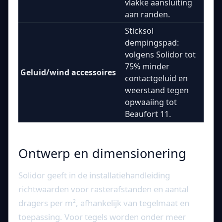
vlakke aansluiting
aan randen.
Sticksol
dempingspad:
volgens Solidor tot
75% minder
Geluid/wind accessoires
contactgeluid en
weerstand tegen
opwaaiing tot
Beaufort 11.
Ontwerp en dimensionering
Solidor geeft in de installatiehandleiding
richtwaarden voor rasterafstanden en aantal
dragers per m², afhankelijk van tegelmaat en
toepassing. Voor tegels worden onder meer