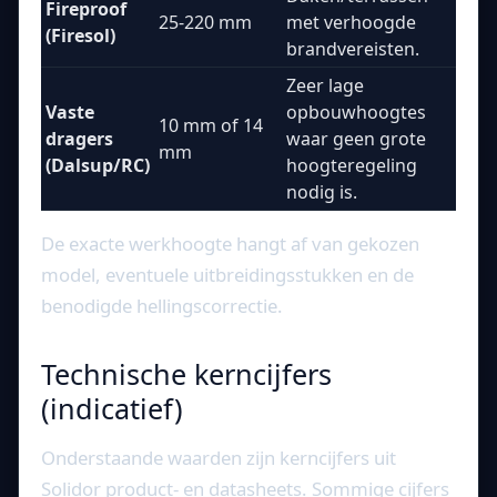
Fireproof
25-220 mm
met verhoogde
(Firesol)
brandvereisten.
Zeer lage
Vaste
opbouwhoogtes
10 mm of 14
dragers
waar geen grote
mm
(Dalsup/RC)
hoogteregeling
nodig is.
De exacte werkhoogte hangt af van gekozen
model, eventuele uitbreidingsstukken en de
benodigde hellingscorrectie.
Technische kerncijfers
(indicatief)
Onderstaande waarden zijn kerncijfers uit
Solidor product- en datasheets. Sommige cijfers