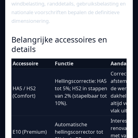
windbelasting, randdetails, gebruiksbelasting en
nationale voorschriften bepalen de definitieve
dimensionering.
Belangrijke accessoires en
details
Accessoire
Functie
Aandachts
Correctie
Hellingscorrectie: HA5
afstemmen
HA5 / HS2
tot 5%; HS2 in stappen
de werkelij
(Comfort)
van 2% (stapelbaar tot
dakhelling 
10%).
altijd volled
vlak uitrege
Interessant 
Automatische
renovatied
E10 (Premium)
hellingscorrector tot
met variabe