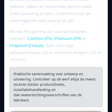
balkons, daken en renovatieprojecten waar
snelle plaatsing en later onderhoud van de
onderliggende laag belangrijk zijn.
Binnen het gamma zijn vooral drie lijnen
relevant:
Comfort (PV)
,
Premium (PR)
en
Fireproof (Firesol)
. Voor zeer lage
opbouwhoogtes zijn er ook vaste dragers (10 en
14 mm).
Praktische samenvatting voor ontwerp en
uitvoering. Controleer op de werf altijd de meest
recente Solidor productsheets,
installatiehandleiding en
dak-/waterdichtingsvoorschriften van de
fabrikant.