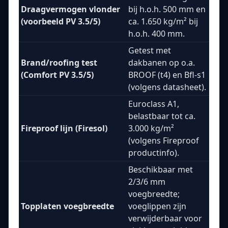
Draagvermogen vlonder
bij h.o.h. 500 mm en
(voorbeeld PV 3.5/5)
ca. 1.650 kg/m² bij
h.o.h. 400 mm.
Getest met
Brand/roofing test
dakbanen op o.a.
(Comfort PV 3.5/5)
BROOF (t4) en Bfl-s1
(volgens datasheet).
Euroclass A1,
belastbaar tot ca.
Fireproof lijn (Firesol)
3.000 kg/m²
(volgens Fireproof
productinfo).
Beschikbaar met
2/3/6 mm
voegbreedte;
Topplaten voegbreedte
voeglippen zijn
verwijderbaar voor