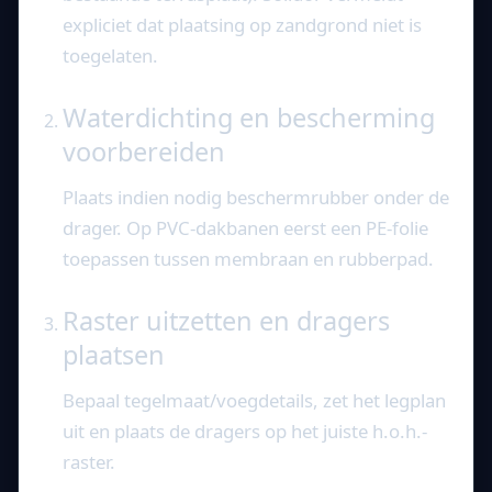
expliciet dat plaatsing op zandgrond niet is
toegelaten.
Waterdichting en bescherming
voorbereiden
Plaats indien nodig beschermrubber onder de
drager. Op PVC-dakbanen eerst een PE-folie
toepassen tussen membraan en rubberpad.
Raster uitzetten en dragers
plaatsen
Bepaal tegelmaat/voegdetails, zet het legplan
uit en plaats de dragers op het juiste h.o.h.-
raster.