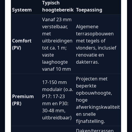
Typisch
Systeem
hoogtebereik
Toepassing
Vanaf 23 mm
verstelbaar,
Algemene
met
terrasopbouwen
Comfort
uitbreidingen
met tegels of
(PV)
tot ca. 1 m;
vlonders, inclusief
vaste
renovatie en
laaghoogte
dakterras.
vanaf 10 mm
Projecten met
17-150 mm
beperkte
modulair (o.a.
opbouwhoogte,
Premium
P17: 17-23
hoge
(PR)
mm en P30:
afwerkingskwaliteit
30-48 mm,
en snelle
uitbreidbaar)
fijnafstelling.
Daken/terrassen