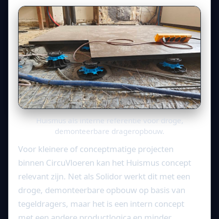
Huismus als interne referentie voor droge,
demonteerbare drageropbouw.
Voor kleinere of conceptmatige projecten
binnen CircuVloeren kan het Huismus concept
relevant zijn. Net als Solidor werkt dit met een
droge, demonteerbare opbouw op basis van
tegeldragers, maar het is een intern concept
met een andere productlogica en minder