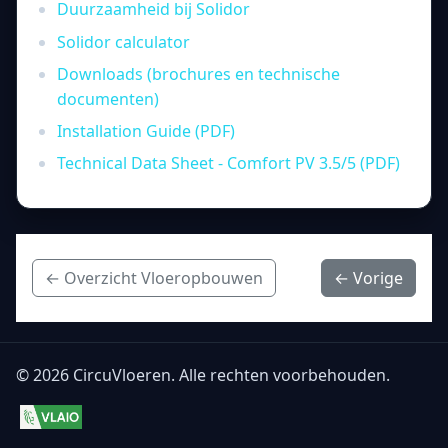
Duurzaamheid bij Solidor
Solidor calculator
Downloads (brochures en technische
documenten)
Installation Guide (PDF)
Technical Data Sheet - Comfort PV 3.5/5 (PDF)
← Overzicht Vloeropbouwen
← Vorige
© 2026 CircuVloeren. Alle rechten voorbehouden.