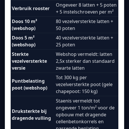
Ongeveer 8 latten + 5 poten
Verbruik rooster
+ 5 instelschroeven per m²
Doos 10 m²
80 vezelversterkte latten +
(webshop)
50 poten
Doos 5 m²
40 vezelversterkte latten +
(webshop)
25 poten
Sterkte
Webshop vermeldt: latten
vezelversterkte
2,5x sterker dan standaard
versie
zwarte latten
Tot 300 kg per
Puntbelasting
vezelversterkte poot (gele
poot (webshop)
chapepoot: 150 kg)
Staenis vermeldt tot
ongeveer 1 ton/m² voor de
Druksterkte bij
opbouw met dragende
dragende vulling
cellenbetonkorrels en
passende beplating