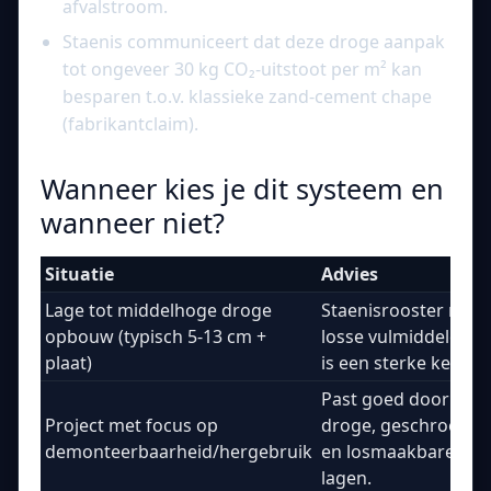
afvalstroom.
Staenis communiceert dat deze droge aanpak
tot ongeveer 30 kg CO₂-uitstoot per m² kan
besparen t.o.v. klassieke zand-cement chape
(fabrikantclaim).
Wanneer kies je dit systeem en
wanneer niet?
Situatie
Advies
Lage tot middelhoge droge
Staenisrooster met
opbouw (typisch 5-13 cm +
losse vulmiddelen
plaat)
is een sterke keuze.
Past goed door
Project met focus op
droge, geschroefde
demonteerbaarheid/hergebruik
en losmaakbare
lagen.