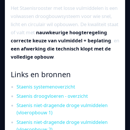
Het Staenisrooster met losse vulmiddelen is een
volwassen droogbouwsysteem voor wie snel,
licht en circulair wil opbouwen. De kwaliteit staat
of valt met
nauwkeurige hoogteregeling
,
correcte keuze van vulmiddel + beplating
, en
een afwerking die technisch klopt met de
volledige opbouw
.
Links en bronnen
Staenis systemenoverzicht
Staenis droogvloeren - overzicht
Staenis niet-dragende droge vulmiddelen
(vloeropbouw 1)
Staenis niet-dragende droge vulmiddelen
(vloeropbouw 2)