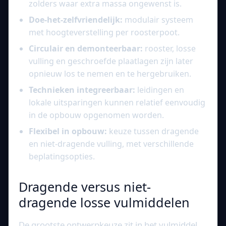
zolders waar extra massa ongewenst is.
Doe-het-zelfvriendelijk:
modulair systeem
met hoogteverstelling per roosterpoot.
Circulair en demonteerbaar:
rooster, losse
vulling en geschroefde plaatlagen zijn later
opnieuw los te nemen en te hergebruiken.
Technieken integreerbaar:
leidingen en
lokale uitsparingen kunnen relatief eenvoudig
in de opbouw opgenomen worden.
Flexibel in opbouw:
keuze tussen dragende
en niet-dragende vulling, met verschillende
beplatingsopties.
Dragende versus niet-
dragende losse vulmiddelen
De grootste ontwerpkeuze zit in het vulmiddel.