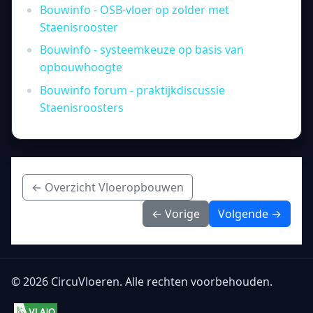
Bouwinfo - OSB-vloer op zolder met
Staenisrooster
Bouwinfo - systeemkeuze op basis van
opbouwhoogte
Bouwinfo forum - praktijkdiscussie
Staenisroosters
← Overzicht Vloeropbouwen
← Vorige
Volgende →
© 2026 CircuVloeren. Alle rechten voorbehouden.