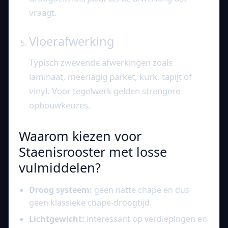
vraagt.
Vloerafwerking
Typisch zwevende afwerkingen zoals
laminaat, meerlagig parket, kurk, tapijt of
vinyl. Voor tegelwerk gelden strengere
opbouwkeuzes.
Waarom kiezen voor
Staenisrooster met losse
vulmiddelen?
Droog systeem:
geen natte chape en dus
geen klassieke chape-droogtijd.
Lichtgewicht:
interessant op verdiepingen en