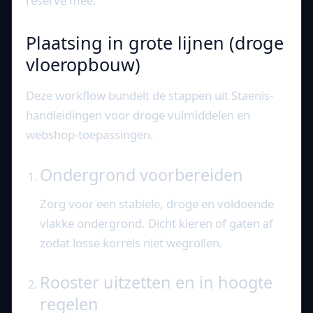
reserve mee.
Plaatsing in grote lijnen (droge
vloeropbouw)
Deze workflow bundelt de stappen uit Staenis-
handleidingen voor droge vulmiddelen en
webshop-toepassingen.
Ondergrond voorbereiden
Zorg voor een stabiele, droge en voldoende
vlakke ondergrond. Dicht kieren of gaten af
zodat losse korrels niet wegrollen.
Rooster uitzetten en in hoogte
regelen