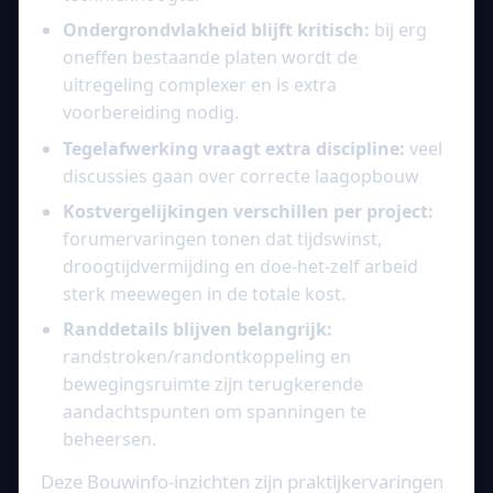
Ondergrondvlakheid blijft kritisch:
bij erg
oneffen bestaande platen wordt de
uitregeling complexer en is extra
voorbereiding nodig.
Tegelafwerking vraagt extra discipline:
veel
discussies gaan over correcte laagopbouw
Kostvergelijkingen verschillen per project:
forumervaringen tonen dat tijdswinst,
droogtijdvermijding en doe-het-zelf arbeid
sterk meewegen in de totale kost.
Randdetails blijven belangrijk:
randstroken/randontkoppeling en
bewegingsruimte zijn terugkerende
aandachtspunten om spanningen te
beheersen.
Deze Bouwinfo-inzichten zijn praktijkervaringen