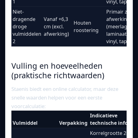
1
vinyl, tapijt)
Niet-
Primair zwev
dragende
Vanaf +6,3
afwerkingen
Houten
droge
cm (excl.
(meerlagig pa
roostering
vulmiddelen
afwerking)
laminaat, kur
2
vinyl, tapijt)
Vulling en hoeveelheden
(praktische richtwaarden)
Staenis biedt een online calculator, maar deze
snelle waarden helpen voor een eerste
voorcalculatie:
Indicatieve
Vulmiddel
Verpakking
technische info
Korrelgrootte 2-6