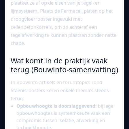
plaatkeuze af op de eisen van je tegel- en
lijmsysteem. Plaats de Fermacell platen op het
droogvloerrooster ingevuld met
cellenbetonkorrels, om zo achteraf een
tegelafwerking te kunnen plaatsen zonder natte
chape.
Wat komt in de praktijk vaak
terug (Bouwinfo-samenvatting)
In Bouwinfo-artikels en forumtopics rond
Staenisroosters keren enkele thema's steeds
terug:
Opbouwhoogte is doorslaggevend:
bij lage
opbouwhoogtes is systeemkeuze vaak een
compromis tussen isolatie, afwerking en
techniekhoogte.