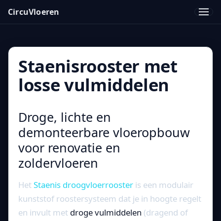
CircuVloeren
Men
Staenisrooster met
losse vulmiddelen
Droge, lichte en
demonteerbare vloeropbouw
voor renovatie en
zoldervloeren
Het
Staenis droogvloerrooster
is een modulair
kunststof roostersysteem dat je in hoogte regelt
en invult met
droge vulmiddelen
(dragend of