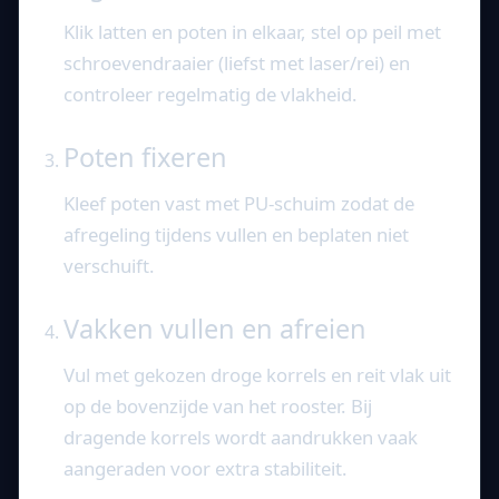
Klik latten en poten in elkaar, stel op peil met
schroevendraaier (liefst met laser/rei) en
controleer regelmatig de vlakheid.
Poten fixeren
Kleef poten vast met PU-schuim zodat de
afregeling tijdens vullen en beplaten niet
verschuift.
Vakken vullen en afreien
Vul met gekozen droge korrels en reit vlak uit
op de bovenzijde van het rooster. Bij
dragende korrels wordt aandrukken vaak
aangeraden voor extra stabiliteit.