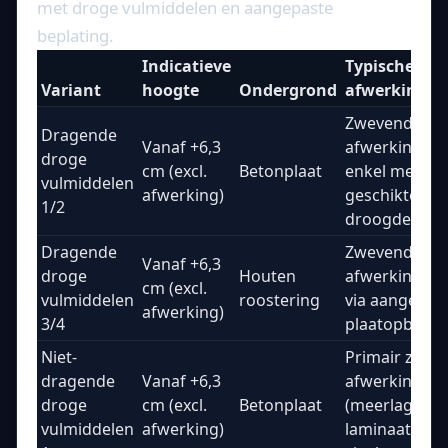
met droge vulmiddelen en aangepaste
beplating.
Indicatieve
Typische
Variant
hoogte
Ondergrond
afwerking
Zwevende
Dragende
Vanaf +6,3
afwerkingen; 
droge
cm (excl.
Betonplaat
enkel met
vulmiddelen
afwerking)
geschikte
1/2
droogdekvloe
Dragende
Zwevende
Vanaf +6,3
droge
Houten
afwerkingen; 
cm (excl.
vulmiddelen
roostering
via aangepas
afwerking)
3/4
plaatopbouw
Niet-
Primair zwev
dragende
Vanaf +6,3
afwerkingen
droge
cm (excl.
Betonplaat
(meerlagig pa
vulmiddelen
afwerking)
laminaat, kur