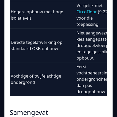
Vergelijk met
Hogere opbouw met hoge
CircoFloor
(9-22 cm)
isolatie-eis
voor die
toepassing.
Niet aangewezen;
kies aangepaste
Directe tegelafwerking op
droogdekvloerplaat
standaard OSB-opbouw
en tegelgeschikte
opbouw.
Eerst
vochtbeheersing en
Vochtige of twijfelachtige
ondergrondherstel,
ondergrond
dan pas
droogopbouw.
Samengevat