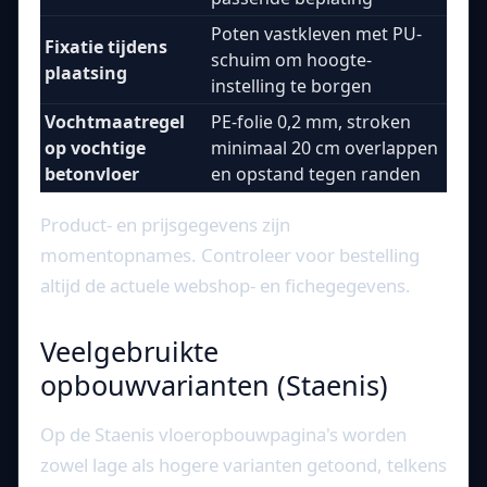
Poten vastkleven met PU-
Fixatie tijdens
schuim om hoogte-
plaatsing
instelling te borgen
Vochtmaatregel
PE-folie 0,2 mm, stroken
op vochtige
minimaal 20 cm overlappen
betonvloer
en opstand tegen randen
Product- en prijsgegevens zijn
momentopnames. Controleer voor bestelling
altijd de actuele webshop- en fichegegevens.
Veelgebruikte
opbouwvarianten (Staenis)
Op de Staenis vloeropbouwpagina's worden
zowel lage als hogere varianten getoond, telkens