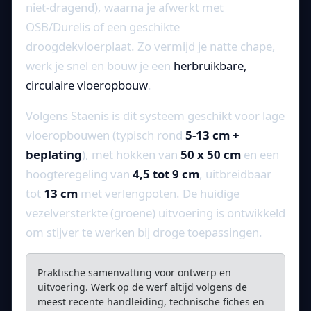
niet-dragend), waarna je afwerkt met
OSB/Durelis of een geschikte
droogdekvloerplaat. Zo vermijd je natte chape,
werk je snel en bouw je een
herbruikbare,
circulaire vloeropbouw
.
Volgens Staenis is dit systeem geschikt voor lage
vloeropbouwen (typisch rond
5-13 cm +
beplating
), met hokken van
50 x 50 cm
en een
hoogteregeling van
4,5 tot 9 cm
, uitbreidbaar
tot
13 cm
met verlengpoten. De huidige
vezelversterkte (groene) uitvoering is ontwikkeld
om stijver te werken bij droge toepassingen.
Praktische samenvatting voor ontwerp en
uitvoering. Werk op de werf altijd volgens de
meest recente handleiding, technische fiches en