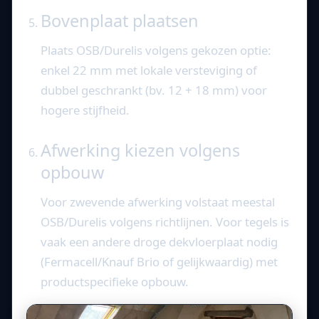
Bovenplaat plaatsen
Plaats OSB/Durelis volgens gekozen optie:
enkel 22 mm met lokale versteviging of
dubbel geschrankt (bv. 12 + 18 mm) voor
hogere stijfheid.
Afwerking kiezen volgens
opbouw
Voor zwevende afwerking volstaat meestal
OSB/Durelis volgens richtlijnen. Voor tegels is
vaak een andere droge dekvloerplaat nodig
(Fermacell/Knauf Brio of gelijkwaardig) met
productspecifieke opbouw.