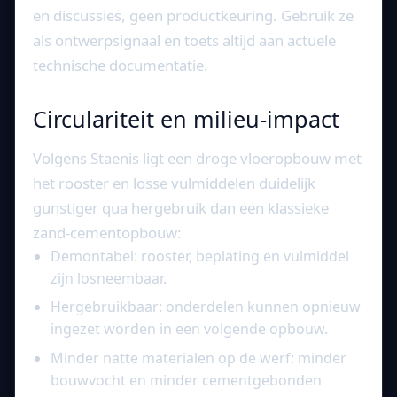
en discussies, geen productkeuring. Gebruik ze
als ontwerpsignaal en toets altijd aan actuele
technische documentatie.
Circulariteit en milieu-impact
Volgens Staenis ligt een droge vloeropbouw met
het rooster en losse vulmiddelen duidelijk
gunstiger qua hergebruik dan een klassieke
zand-cementopbouw:
Demontabel: rooster, beplating en vulmiddel
zijn losneembaar.
Hergebruikbaar: onderdelen kunnen opnieuw
ingezet worden in een volgende opbouw.
Minder natte materialen op de werf: minder
bouwvocht en minder cementgebonden