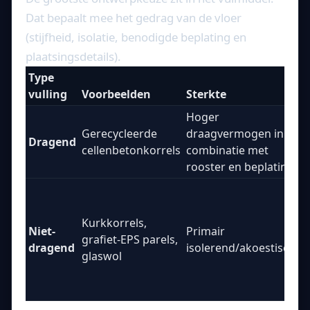
Dat bepaalt mee het gedrag van de vloer
(stijfheid, isolatie, benodigde beplating en
plaatsingsdetails).
Type
B
vulling
Voorbeelden
Sterkte
a
Hoger
M
Gerecycleerde
draagvermogen in
2
Dragend
cellenbetonkorrels
combinatie met
b
rooster en beplating
s
D
b
Kurkkorrels,
d
Niet-
Primair
grafiet-EPS parels,
a
dragend
isolerend/akoestisch
glaswol
d
a
a