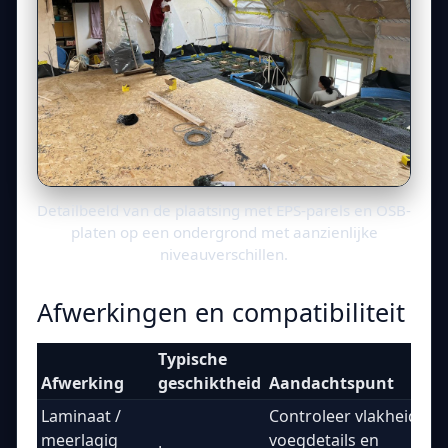
Detailbeeld van de plaatsing met EPS-parels en OSB-
platen op een ondergrond met aanzienlijke
niveauverschillen.
Afwerkingen en compatibiliteit
Typische
Afwerking
geschiktheid
Aandachtspunt
Laminaat /
Controleer vlakheid,
meerlagig
voegdetails en