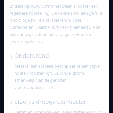
In deze opbouw vormt het Staenisrooster een
regelbare roostering. De vakken worden gevuld
met droge korrels of isolerende losse
vulmiddelen. Daarna komt een plaatlaag die de
belasting spreidt en het draagvlak voor de
afwerking vormt.
Ondergrond
Meestal een stabiele betonplaat of een stijve
houten roostering/OSB-ondergrond,
afhankelijk van de gekozen
vloeropbouwvariant.
Staenis droogvloerrooster
Latten en poten klikken in een raster van 50 x