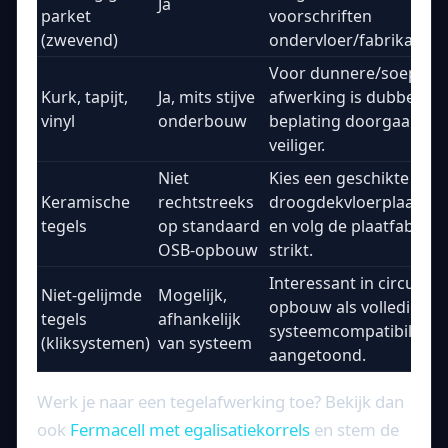
Ja
parket
voorschriften
(zwevend)
ondervloer/fabrikant.
Voor dunnere/soepeler
Kurk, tapijt,
Ja, mits stijve
afwerking is dubbele
vinyl
onderbouw
beplating doorgaans
veiliger.
Niet
Kies een geschikte
Keramische
rechtstreeks
droogdekvloerplaatop
tegels
op standaard
en volg de plaatfabrika
OSB-opbouw
strikt.
Interessant in circulaire
Niet-gelijmde
Mogelijk,
opbouw als volledige
tegels
afhankelijk
systeemcompatibiliteit 
(kliksystemen)
van systeem
aangetoond.
Werk je naar een tegelafwerking toe? Bekijk dan
ook
Fermacell met egalisatiekorrels
en stem de