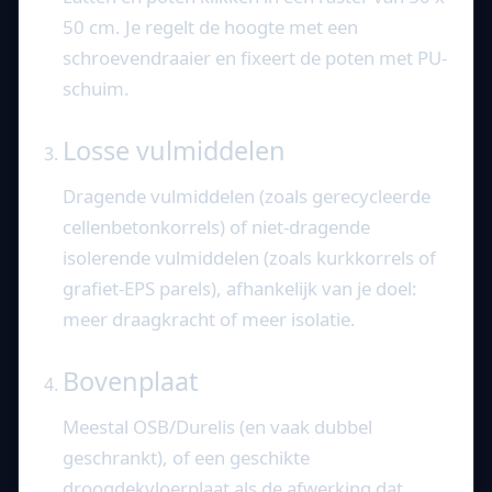
50 cm. Je regelt de hoogte met een
schroevendraaier en fixeert de poten met PU-
schuim.
Losse vulmiddelen
Dragende vulmiddelen (zoals gerecycleerde
cellenbetonkorrels) of niet-dragende
isolerende vulmiddelen (zoals kurkkorrels of
grafiet-EPS parels), afhankelijk van je doel:
meer draagkracht of meer isolatie.
Bovenplaat
Meestal OSB/Durelis (en vaak dubbel
geschrankt), of een geschikte
droogdekvloerplaat als de afwerking dat