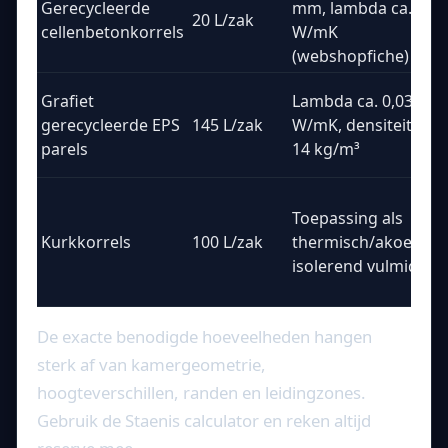
Gerecycleerde
mm, lambda ca. 0,14
20 L/zak
cellenbetonkorrels
W/mK
(webshopfiche)
Grafiet
Lambda ca. 0,034
gerecycleerde EPS
145 L/zak
W/mK, densiteit ca.
parels
14 kg/m³
Toepassing als
Kurkkorrels
100 L/zak
thermisch/akoestisc
isolerend vulmiddel
De exacte benodigde hoeveelheden hangen
sterk af van kamergeometrie,
hoogteverschillen, randen en leidingzones.
Gebruik de Staenis calculator en reken altijd