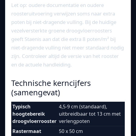
Let op: oudere documentatie en oudere
roosteruitvoering verwijzen soms naar extra
poten bij niet-dragende vulling. Bij de huidige
vezelversterkte groene droogvloerroosters
geeft Staenis aan dat die extra 8 poten/m² bij
niet-dragende vulling niet meer standaard nodig
zijn. Controleer altijd de versie van het rooster
en de actuele handleiding.
Technische kerncijfers
(samengevat)
Typisch
4,5-9 cm (standaard),
hoogtebereik
uitbreidbaar tot 13 cm met
droogvloerrooster
verlengpoten
Rastermaat
50 x 50 cm